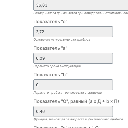
Размер износа применяется при определении стоимости во
Показатель "е"
Основание натуральных логарифмов
Показатель "a"
Параметр срока эксплуатации
Показатель "b"
Параметр пробега транспортного средства
Показатель "Q", равный (а х Д + b х П)
Функция, зависящая от возраста и фактического пробега
Показатель "e" в степени "-Q"