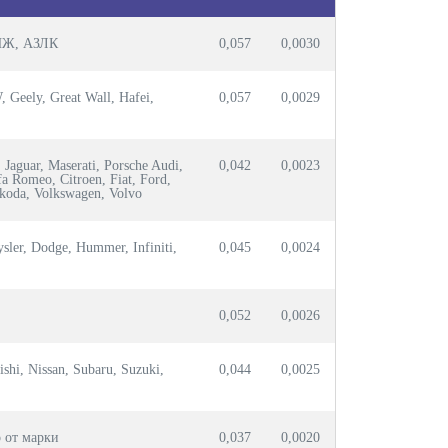
 ИЖ, АЗЛК
0,057
0,0030
 Geely, Great Wall, Hafei,
0,057
0,0029
, Jaguar, Maserati, Porsche Audi,
0,042
0,0023
 Romeo, Citroen, Fiat, Ford,
Skoda, Volkswagen, Volvo
ysler, Dodge, Hummer, Infiniti,
0,045
0,0024
0,052
0,0026
shi, Nissan, Subaru, Suzuki,
0,044
0,0025
 от марки
0,037
0,0020