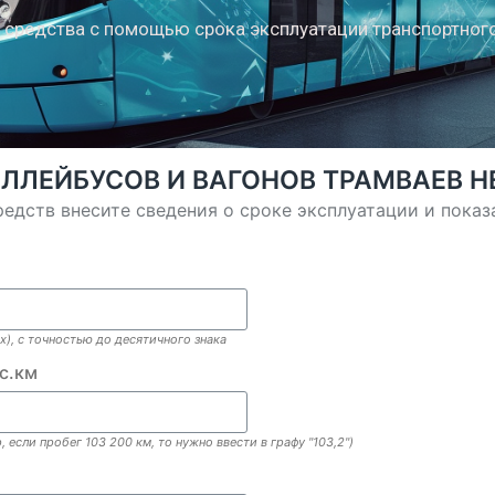
 средства с помощью срока эксплуатации транспортного
ЛЛЕЙБУСОВ И ВАГОНОВ ТРАМВАЕВ 
едств внесите сведения о сроке эксплуатации и показ
х), с точностью до десятичного знака
ыс.км
 если пробег 103 200 км, то нужно ввести в графу "103,2")