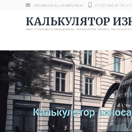
office@omb.kz; info@fomb.kz
+7-727-382-41-74; +-7
КАЛЬКУЛЯТОР ИЗ
ОФИС СТРАХОВОГО ОМБУДСМАНА. КАЛЬКУЛЯТОР ИЗНОСА, РАСЧЕТНОГО 
Калькулятор износа