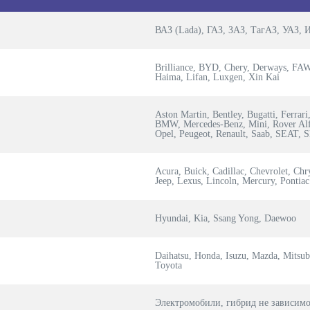
ВАЗ (Lada), ГАЗ, ЗАЗ, ТагАЗ, УАЗ,
Brilliance, BYD, Chery, Derways, FAW,
Haima, Lifan, Luxgen, Xin Kai
Aston Martin, Bentley, Bugatti, Ferrari
BMW, Mercedes-Benz, Mini, Rover Alfa
Opel, Peugeot, Renault, Saab, SEAT, 
Acura, Buick, Cadillac, Chevrolet, Chr
Jeep, Lexus, Lincoln, Mercury, Pontiac
Hyundai, Kia, Ssang Yong, Daewoo
Daihatsu, Honda, Isuzu, Mazda, Mitsubi
Toyota
Электромобили, гибрид не зависимо