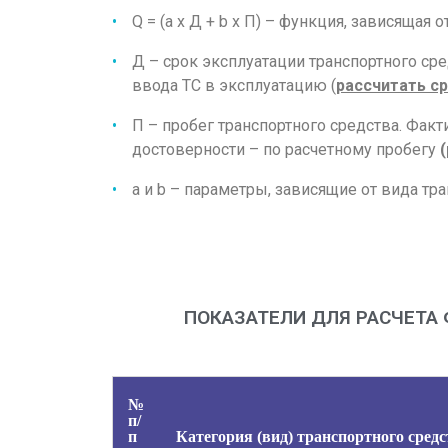
Q = (а х Д + b х П) – функция, зависящая
Д – срок эксплуатации транспортного сред
ввода ТС в эксплуатацию (
рассчитать ср
П – пробег транспортного средства. Факт
достоверности – по расчетному пробегу
а и b – параметры, зависящие от вида т
ПОКАЗАТЕЛИ ДЛЯ РАСЧЕТА 
№
п/
п
Категория (вид) транспортного средс