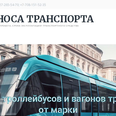
27-265-54-70; +7-708-151-52-35
НОСА ТРАНСПОРТА
ПРОБЕГА, СРОКА ЭКСПЛУАТАЦИИ ТРАНСПОРТНОГО СРЕДСТВА
 троллейбусов и вагонов 
от марки