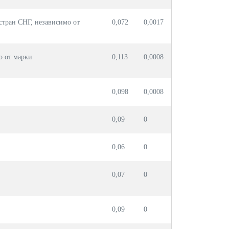
стран СНГ, независимо от
0,072
0,0017
о от марки
0,113
0,0008
0,098
0,0008
0,09
0
0,06
0
0,07
0
0,09
0