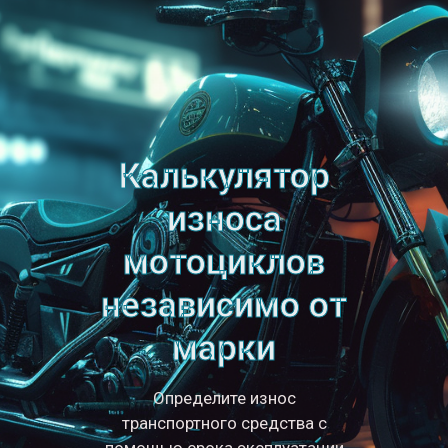
Калькулятор
износа
мотоциклов
независимо от
марки
Определите износ
транспортного средства с