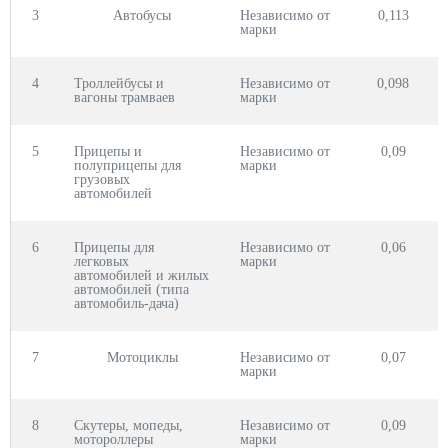
3
Автобусы
Независимо от
0,113
0
марки
4
Троллейбусы и
Независимо от
0,098
0
вагоны трамваев
марки
5
Прицепы и
Независимо от
0,09
полуприцепы для
марки
грузовых
автомобилей
6
Прицепы для
Независимо от
0,06
легковых
марки
автомобилей и жилых
автомобилей (типа
автомобиль-дача)
7
Мотоциклы
Независимо от
0,07
марки
8
Скутеры, мопеды,
Независимо от
0,09
мотороллеры
марки