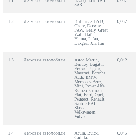
1.1
Легковые автомобили
ВАЗ (Lada), ГАЗ,
0,057
0
ЗАЗ
1.2
Легковые автомобили
Brilliance, BYD,
0,057
0
Chery, Derways,
FAW, Geely, Great
Wall, Hafei,
Haima, Lifan,
Luxgen, Xin Kai
1.3
Легковые автомобили
Aston Martin,
0,042
0
Bentley, Bugatti,
Ferrari, Jaguar,
Maserati, Porsche
Audi, BMW,
Mercedes-Benz,
Mini, Rover Alfa
Romeo, Citroen,
Fiat, Ford, Opel,
Peugeot, Renault,
Saab, SEAT,
Skoda,
Volkswagen,
Volvo
1.4
Легковые автомобили
Acura, Buick,
0,045
0
Cadillac,