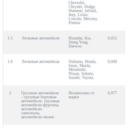
Chevrolet,
Chrysler, Dodge,
Hummer, Infiniti,
Jeep, Lexus,
Lincoln, Mercury,
Pontiac
1.5
Легковые автомобили
Hyundai, Kia,
0,052
0
Ssang Yong,
Daewoo
1.6
Легковые автомобили
Daihatsu, Honda,
0,049
0
Isuzu, Mazda,
Mitsubishi,
Nissan, Subaru,
Suzuki, Toyota
2
Грузовые автомобили
Независимо от
0,077
0
- грузовые бортовые
марки
автомобили, грузовые
автомобили-фургоны,
автомобили-
самосвалы,
автомобили-тягачи